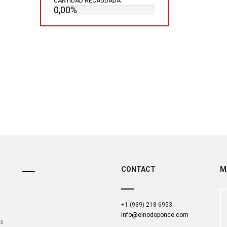
CANTIDAD RECAUDADA
0,00%
CONTACT
M
+1 (939) 218-6953
info@elnodoponce.com
is